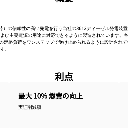
A（50 Hz時）の信頼性の高い発電を行う当社の3612ディーゼル発
び主要電源の用途に対応できるように製造されています。各装置は
 %の定格負荷をワンステップで受け止められるように設計され
ます。
利点
最大 10% 燃費の向上
実証削減額