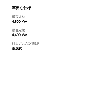
重要な仕様
最高定格
4,850 kVA
最低定格
4,400 kVA
排出ガス/燃料戦略
低燃費
ディーラを検索する
国内の販売店に見積りを依頼する