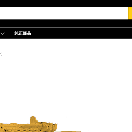
s
純正部品
z）