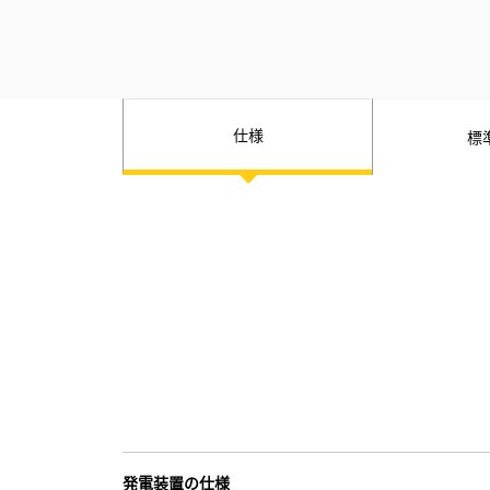
仕様
標
発電装置の仕様