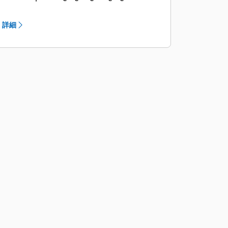
ï¿½Sï¿½ï¿½?ï¿½ï¿½?ï¿½ï¿½?プログラム
は、不要な液体や燃焼の副産物などの
詳細
有無を含め、内部エンジンコンポーネ
ントの状態を調べる、費用効果の高い
方法です。