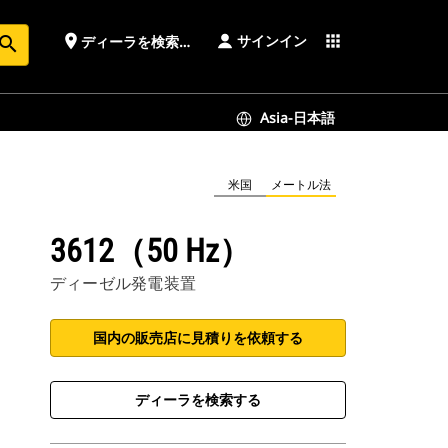
サインイン
place
apps
ディーラを検索する
earch
Asia-日本語
米国
メートル法
3612（50 Hz）
ディーゼル発電装置
国内の販売店に見積りを依頼する
ディーラを検索する