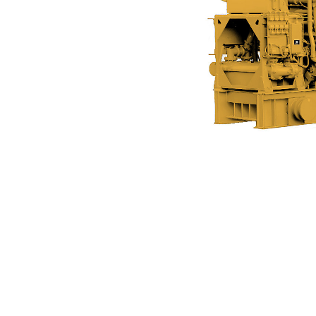
3612（50 Hz）
利
モデルを変更