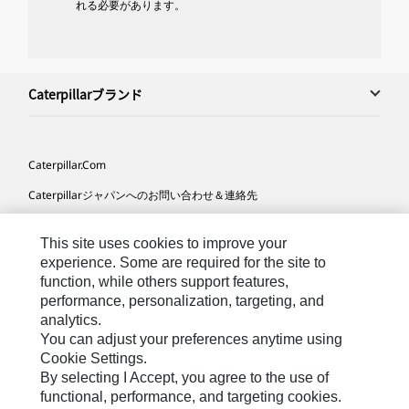
れる必要があります。
Caterpillarブランド
Caterpillar.com
Caterpillarジャパンへのお問い合わせ＆連絡先
マイマーケティング情報配信設定
This site uses cookies to improve your
サイト･マップ
experience. Some are required for the site to
function, while others support features,
Cookie Settings
performance, personalization, targeting, and
法的事項
analytics.
You can adjust your preferences anytime using
プライバシー
Cookie Settings.
By selecting I Accept, you agree to the use of
functional, performance, and targeting cookies.