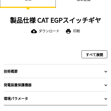
RPM、DCバッテリ電圧、油圧、エンジンクーラント温
度、エンジン作動時間、始動回数のゲージを備えたエン
ジンコントロール疑似画面
製品仕様 CAT EGPスイッチギヤ
ダウンロード
印刷
cloud_download
print
すべて展開
技術概要
発電装置保護機器
環境パラメータ