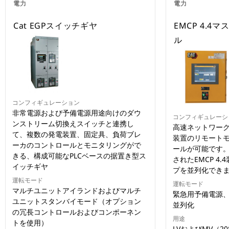
電力
電力
Cat EGPスイッチギヤ
EMCP 4.
ル
コンフィギュレーション
非常電源および予備電源用途向けのダウ
コンフィギュレーシ
ンストリーム切換えスイッチと連携し
高速ネットワーク
て、複数の発電装置、固定具、負荷ブレ
装置のリモート
ーカのコントロールとモニタリングがで
ールが可能です
きる、構成可能なPLCベースの据置き型ス
されたEMCP 4
イッチギヤ
プを並列化でき
運転モード
運転モード
マルチユニットアイランドおよびマルチ
緊急用予備電源
ユニットスタンバイモード（オプション
並列化
の冗長コントロールおよびコンポーネン
用途
トを使用）
LVおよびMV（208