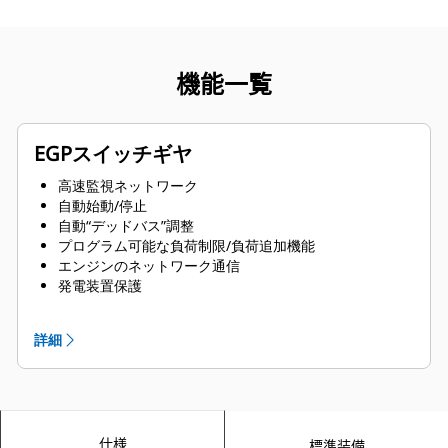
機能一覧
EGPスイッチギヤ
高速監視ネットワーク
自動始動/停止
自動“デッドバス”調整
プログラム可能な負荷制限/負荷追加機能
エンジンのネットワーク通信
発電装置保護
エンジンの調整
モード選択
詳細
自動/手動コントロール選択
保護された設定およびセットアップのパスワード保護
負荷/無負荷テスト
タッチスクリーン（HMI）ディスプレイ
NFPA 99/110準拠アラーム
仕様
標準装備
オーディオホーンによる通知