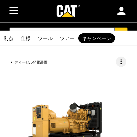
person
SEARCH
search
利点
仕様
ツール
ツアー
キャンペーン
more_vert
ディーゼル発電装置