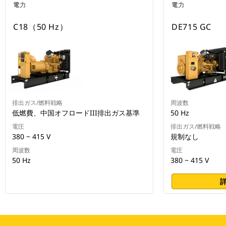
電力
電力
C18（50 Hz）
DE715 GC
排出ガス/燃料戦略
周波数
低燃費、中国オフロードIII排出ガス基準
50 Hz
電圧
排出ガス/燃料戦略
380 ~ 415 V
規制なし
周波数
電圧
50 Hz
380 ~ 415 V