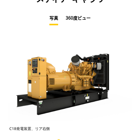
写真
360度ビュー
C18発電装置、リア右側
C1