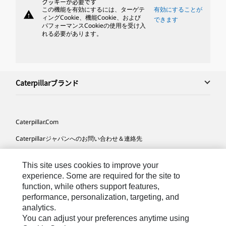
クッキーが必要です
この機能を有効にするには、ターゲテ
有効にすることが
warning
ィングCookie、機能Cookie、および
できます
パフォーマンスCookieの使用を受け入
れる必要があります。
Caterpillarブランド
Caterpillar.com
Caterpillarジャパンへのお問い合わせ＆連絡先
マイマーケティング情報配信設定
This site uses cookies to improve your
サイト･マップ
experience. Some are required for the site to
function, while others support features,
Cookie Settings
performance, personalization, targeting, and
法的事項
analytics.
You can adjust your preferences anytime using
プライバシー