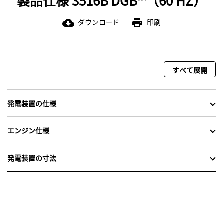
製品仕様 3516B DGB™（60 HZ）
ダウンロード
印刷
cloud_download
print
すべて展開
発電装置の仕様
エンジン仕様
発電装置の寸法