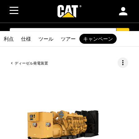
person
SEARCH
search
利点
仕様
ツール
ツアー
キャンペーン
more_vert
ディーゼル発電装置