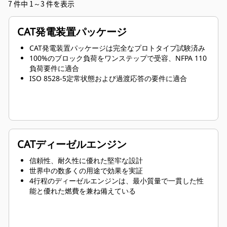
7 件中 1～3 件を表示
CAT発電装置パッケージ
CAT発電装置パッケージは完全なプロトタイプ試験済み
100%のブロック負荷をワンステップで受容、NFPA 110
負荷要件に適合
ISO 8528-5定常状態および過渡応答の要件に適合
CATディーゼルエンジン
信頼性、耐久性に優れた堅牢な設計
世界中の数多くの用途で効果を実証
4行程のディーゼルエンジンは、最小質量で一貫した性
能と優れた燃費を兼ね備えている