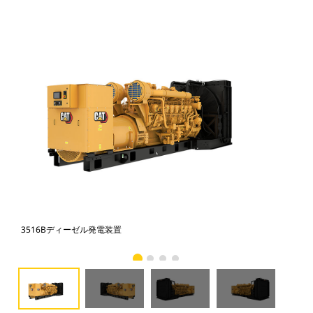
3516Bディーゼル発電装置
35