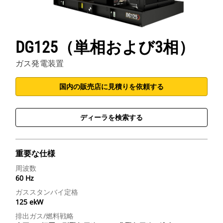
DG125（単相および3相）
ガス発電装置
国内の販売店に見積りを依頼する
ディーラを検索する
重要な仕様
周波数
60 Hz
ガススタンバイ定格
125 ekW
排出ガス/燃料戦略