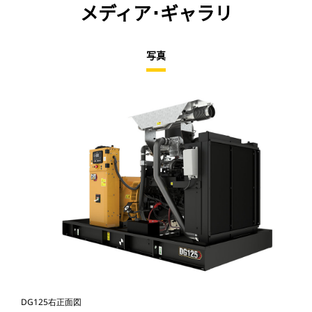
メディア･ギャラリ
写真
DG125右正面図
DG