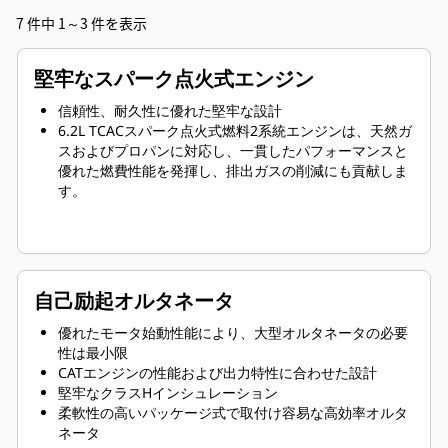
7 件中 1～3 件を表示
堅牢なスパーク点火式エンジン
信頼性、耐久性に優れた堅牢な設計
6.2L TCACスパーク点火式燃料2系統エンジンは、天然ガ
スおよびプロパンに対応し、一貫したパフォーマンスと
優れた燃費性能を発揮し、排出ガスの削減にも貢献しま
す。
自己励起オルタネータ
優れたモータ始動性能により、大型オルタネータの必要
性は最小限
CATエンジンの性能および出力特性に合わせた設計
堅牢なクラスHインシュレーション
柔軟性の高いパッケージ式で取付け容易な高効率オルタ
ネータ