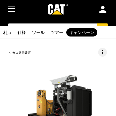
person
SEARCH
search
利点
仕様
ツール
ツアー
キャンペーン
more_vert
ガス発電装置