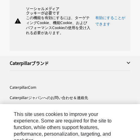
ソーシャルメディア
クッキーが必要です
この機能を有効にするには、ターゲテ
有効にすることが
warning
ィングCookie、機能Cookie、および
できます
パフォーマンスCookieの使用を受け入
れる必要があります。
Caterpillarブランド
Caterpillar.com
Caterpillarジャパンへのお問い合わせ＆連絡先
マイマーケティング情報配信設定
This site uses cookies to improve your
サイト･マップ
experience. Some are required for the site to
function, while others support features,
Cookie Settings
performance, personalization, targeting, and
法的事項