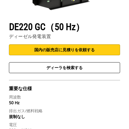
CATアプリケーション
DE220 GC（50 Hz）
ディーゼル発電装置
国内の販売店に見積りを依頼する
ディーラを検索する
重要な仕様
周波数
50 Hz
排出ガス/燃料戦略
規制なし
電圧