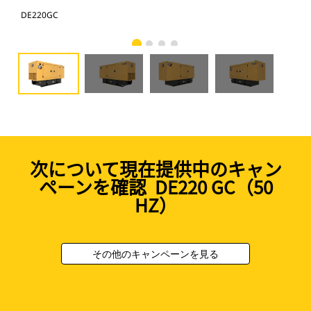
DE220GC
DE
次について現在提供中のキャン
ペーンを確認 DE220 GC（50
HZ）
その他のキャンペーンを見る