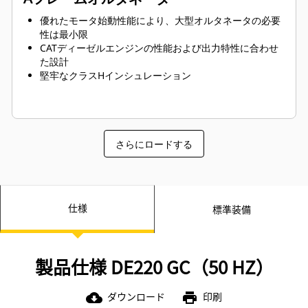
優れたモータ始動性能により、大型オルタネータの必要
性は最小限
CATディーゼルエンジンの性能および出力特性に合わせ
た設計
堅牢なクラスHインシュレーション
さらにロードする
仕様
標準装備
製品仕様 DE220 GC（50 HZ）
ダウンロード
印刷
cloud_download
print