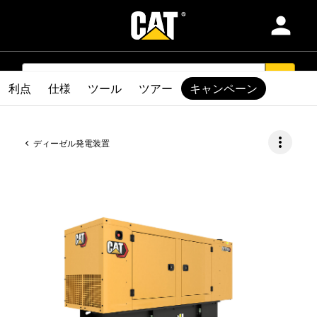
person
製品
SEARCH
search
利点
仕様
ツール
ツアー
キャンペーン
業種別
more_vert
ディーゼル発電装置
サービスおよびサポート
純正部品
ディーラを検索する
Asia-日本語