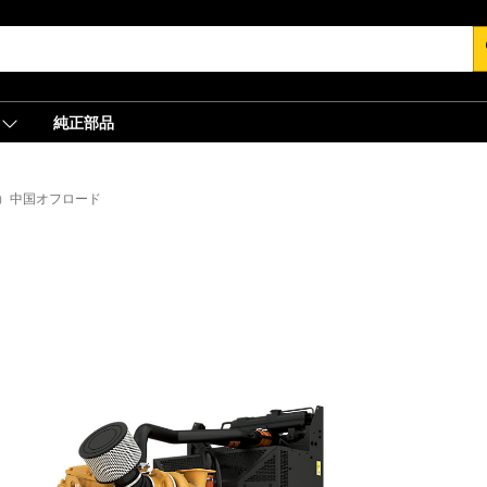
s
純正部品
Hz）中国オフロード