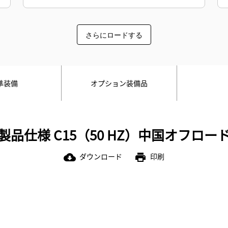
さらにロードする
準装備
オプション装備品
製品仕様 C15（50 HZ）中国オフロー
ダウンロード
印刷
cloud_download
print