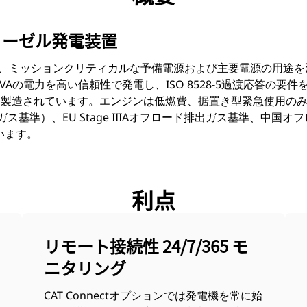
VAディーゼル発電装置
は、ミッションクリティカルな予備電源および主要電源の用途
550 kVAの電力を高い信頼性で発電し、ISO 8528-5過渡応答の要
造されています。エンジンは低燃費、据置き型緊急使用のみの米国
出ガス基準）、EU Stage IIIAオフロード排出ガス基準、中国オ
います。
利点
リモート接続性 24/7/365 モ
ニタリング
CAT Connectオプションでは発電機を常に始