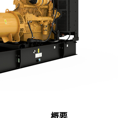
点
仕様
ツール
ツアー
キャンペーン
概要