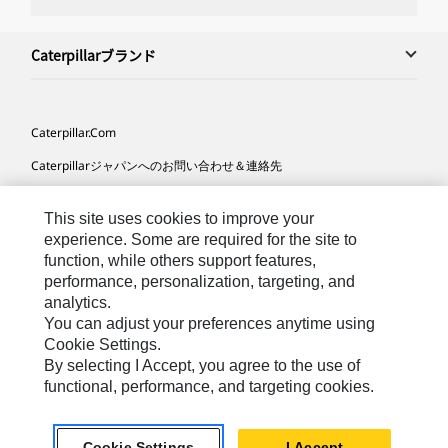
Caterpillarブランド
Caterpillar.com
Caterpillarジャパンへのお問い合わせ＆連絡先
マイマーケティング情報配信設定
This site uses cookies to improve your
サイト･マップ
experience. Some are required for the site to
function, while others support features,
Cookie Settings
performance, personalization, targeting, and
法的事項
analytics.
You can adjust your preferences anytime using
プライバシー
Cookie Settings.
By selecting I Accept, you agree to the use of
functional, performance, and targeting cookies.
Asia-
Caterpillar © 2026. All Rights Reserved. （無断複写･転
Japanese
載を禁じます）
Cookie Settings
I Accept