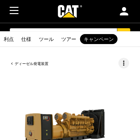
person
SEARCH
search
利点
仕様
ツール
ツアー
キャンペーン
more_vert
ディーゼル発電装置