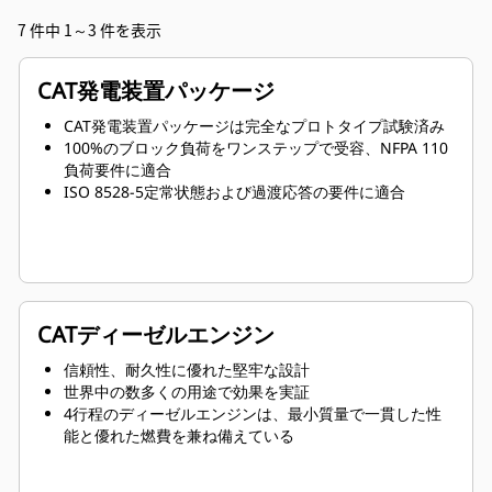
7 件中 1～3 件を表示
CAT発電装置パッケージ
CAT発電装置パッケージは完全なプロトタイプ試験済み
100%のブロック負荷をワンステップで受容、NFPA 110
負荷要件に適合
ISO 8528-5定常状態および過渡応答の要件に適合
CATディーゼルエンジン
信頼性、耐久性に優れた堅牢な設計
世界中の数多くの用途で効果を実証
4行程のディーゼルエンジンは、最小質量で一貫した性
能と優れた燃費を兼ね備えている