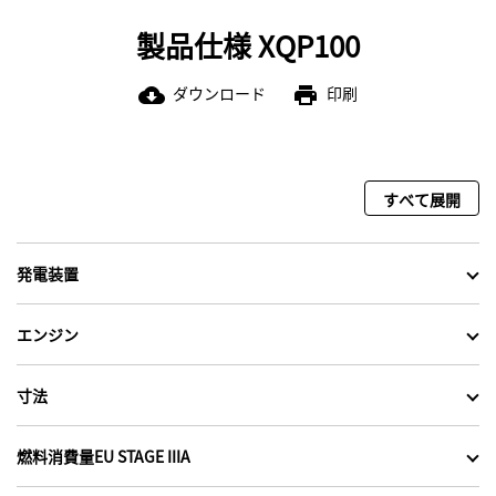
製品仕様 XQP100
ダウンロード
印刷
cloud_download
print
すべて展開
発電装置
エンジン
寸法
燃料消費量EU STAGE IIIA