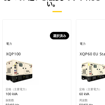
い。
選択済み
電力
電力
XQP100
XQP60 EU St
定格（主要電力）
定格（主要電力）
100 kVA
60 kVA
振動数
周波数
50/60 Hz
50/60 Hz