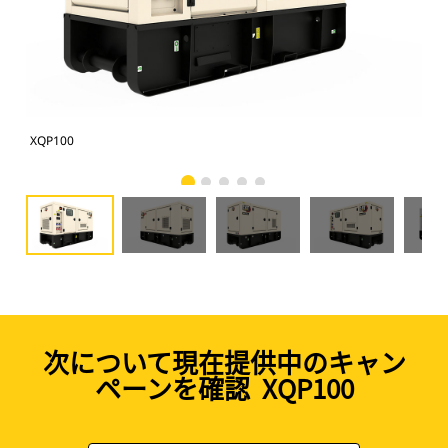
XQP100
XQP
次について現在提供中のキャン
ペーンを確認 XQP100