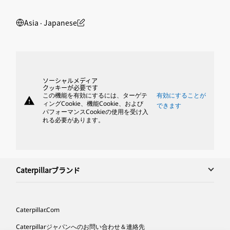
Asia ‧ Japanese
ソーシャルメディア
クッキーが必要です
この機能を有効にするには、ターゲテ
有効にすることが
warning
ィングCookie、機能Cookie、および
できます
パフォーマンスCookieの使用を受け入
れる必要があります。
Caterpillarブランド
Caterpillar.com
Caterpillarジャパンへのお問い合わせ＆連絡先