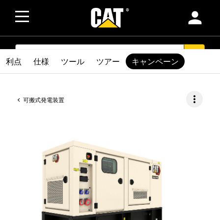
person
SEARCH
search
利点
仕様
ツール
ツアー
キャンペーン
more_vert
可搬式発電装置