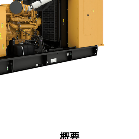
点
仕様
ツール
ツアー
キャンペーン
概要