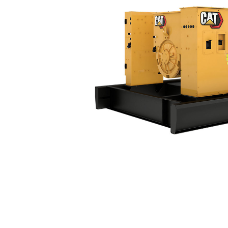
C18（60 Hz）Tier 4
利
モデルを変更