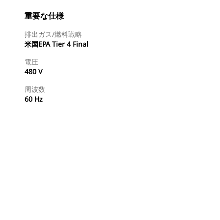
重要な仕様
排出ガス/燃料戦略
米国EPA Tier 4 Final
電圧
480 V
周波数
60 Hz
ディーラを検索する
国内の販売店に見積りを依頼する