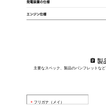
発電装置の仕様
エンジン仕様
製
assignment
主要なスペック、製品のパンフレットなど
フリガナ（メイ）
*