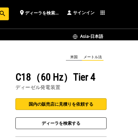
サインイン
place
apps
ディーラを検索する
earch
Asia-日本語
米国
メートル法
C18（60 Hz）Tier 4
ディーゼル発電装置
国内の販売店に見積りを依頼する
ディーラを検索する