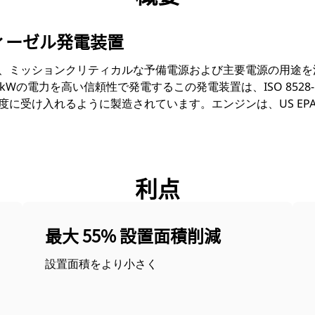
kWディーゼル発電装置
は、ミッションクリティカルな予備電源および主要電源の用途
500 ekWの電力を高い信頼性で発電するこの発電装置は、ISO 85
度に受け入れるように製造されています。エンジンは、US EPA Tie
利点
最大 55% 設置面積削減
設置面積をより小さく