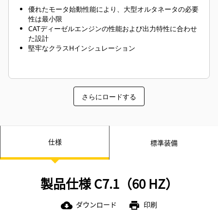
優れたモータ始動性能により、大型オルタネータの必要
性は最小限
CATディーゼルエンジンの性能および出力特性に合わせ
た設計
堅牢なクラスHインシュレーション
さらにロードする
仕様
標準装備
製品仕様 C7.1（60 HZ）
ダウンロード
印刷
cloud_download
print