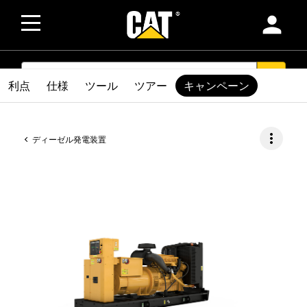
person
SEARCH
search
利点
仕様
ツール
ツアー
キャンペーン
more_vert
ディーゼル発電装置