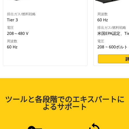
排出ガス/燃料戦略
周波数
Tier 3
60 Hz
電圧
排出ガス/燃料戦略
208～480 V
米国EPA認定、Tie
周波数
電圧
60 Hz
208 ~ 600ボルト
ツールと各段階でのエキスパートに
よるサポート