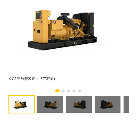
C7.1開放型装置（リア右側）
C7