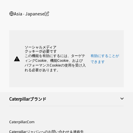
Asia ‧ Japanese
ソーシャルメディア
クッキーが必要です
この機能を有効にするには、ターゲテ
有効にすることが
warning
ィングCookie、機能Cookie、および
できます
パフォーマンスCookieの使用を受け入
れる必要があります。
Caterpillarブランド
Caterpillar.com
Caterpillarジャパンへのお問い合わせ＆連絡先