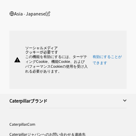
Asia ‧ Japanese
ソーシャルメディア
クッキーが必要です
この機能を有効にするには、ターゲテ
有効にすることが
warning
ィングCookie、機能Cookie、および
できます
パフォーマンスCookieの使用を受け入
れる必要があります。
Caterpillarブランド
Caterpillar.com
Caterpillarジャパンへのお問い合わせ＆連絡先