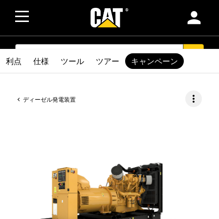
person
SEARCH
search
利点
仕様
ツール
ツアー
キャンペーン
more_vert
ディーゼル発電装置