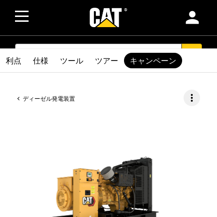
person
SEARCH
search
利点
仕様
ツール
ツアー
キャンペーン
more_vert
ディーゼル発電装置