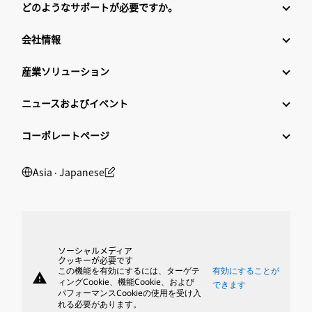
どのようなサポートが必要ですか。
会社情報
産業ソリューション
ニュースおよびイベント
コーポレートページ
Asia ‧ Japanese
ソーシャルメディア
クッキーが必要です
この機能を有効にするには、ターゲテ
有効にすることが
warning
ィングCookie、機能Cookie、および
できます
パフォーマンスCookieの使用を受け入
れる必要があります。