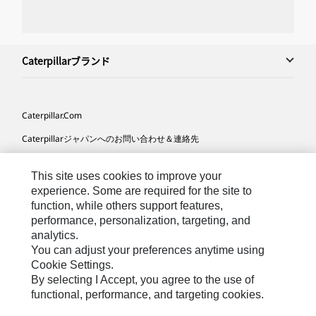
Caterpillarブランド
Caterpillar.com
Caterpillarジャパンへのお問い合わせ＆連絡先
マイマーケティング情報配信設定
This site uses cookies to improve your
サイト･マップ
experience. Some are required for the site to
function, while others support features,
Cookie Settings
performance, personalization, targeting, and
法的事項
analytics.
You can adjust your preferences anytime using
プライバシー
Cookie Settings.
By selecting I Accept, you agree to the use of
functional, performance, and targeting cookies.
Asia-
Caterpillar © 2026. All Rights Reserved. （無断複写･転