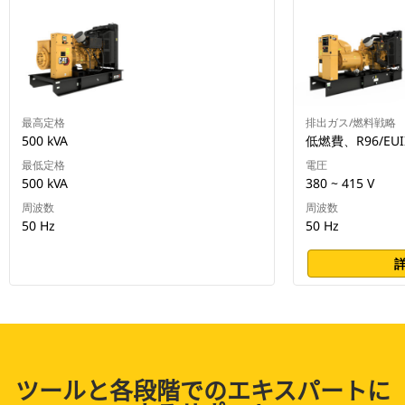
最高定格
排出ガス/燃料戦略
500 kVA
低燃費、R96/EUII
最低定格
電圧
500 kVA
380 ~ 415 V
周波数
周波数
50 Hz
50 Hz
ツールと各段階でのエキスパートに