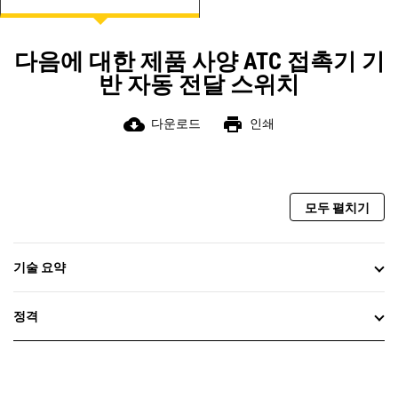
상태 표시
이중 스로 UL 1008 3위치 접촉기
다음에 대한 제품 사양 ATC 접촉기 기
반 자동 전달 스위치
cloud_download
print
다운로드
인쇄
모두 펼치기
기술 요약
정격