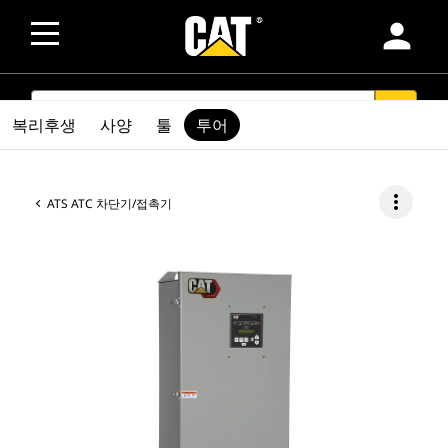
person
SEARCH
search
복리후생
사양
툴
투어
more_vert
ATS ATC 차단기/접촉기