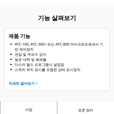
기능 살펴보기
제품 기능
ATC-100, ATC-300+ 또는 ATC-800 마이크로프로세서 기
반 제어장치
전압 및 주파수 감지
높은 내력 및 폐쇄율
다수의 필드 프로그램식 설정점
스위치 위치 표시를 포함한 상태 표시장치
소스 가용성 표시
소스 1 및 2 보조 접점
자세히 알아보기
True RMS 전압 및 주파수 감지
프로그램식 플랜트 엑서사이저
계통 시험 푸시 버튼
미믹 다이어그램
이중 스로 기계식 연동 전달 기구
사양
스위치 위치 표시
표준 장비