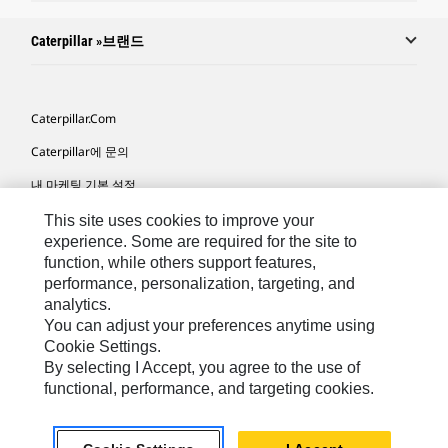
Caterpillar »브랜드
Caterpillar.com
Caterpillar에 문의
내 마케팅 기본 설정
사이트 맵
This site uses cookies to improve your
experience. Some are required for the site to
Cookie Settings
function, while others support features,
performance, personalization, targeting, and
법적 고지
analytics.
개인정보취급방침
You can adjust your preferences anytime using
Cookie Settings.
위치정보 이용약관
By selecting I Accept, you agree to the use of
functional, performance, and targeting cookies.
KR - Korean
© 2026 Caterpillar. 판권 소유