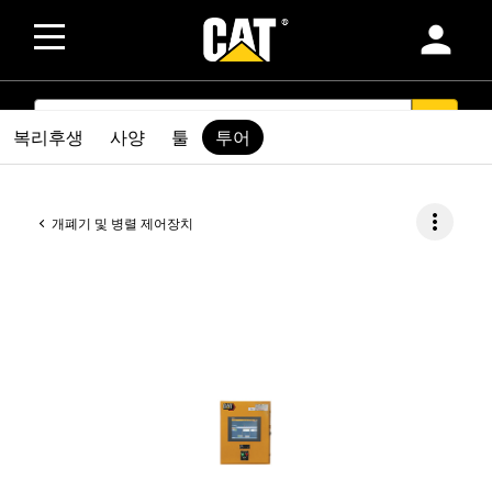
person
SEARCH
search
복리후생
사양
툴
투어
more_vert
개폐기 및 병렬 제어장치