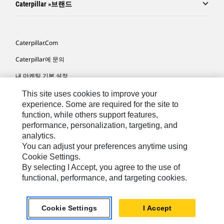
Caterpillar »브랜드
Caterpillar.com
Caterpillar에 문의
내 마케팅 기본 설정
사이트 맵
This site uses cookies to improve your
experience. Some are required for the site to
Cookie Settings
function, while others support features,
performance, personalization, targeting, and
법적 고지
analytics.
개인정보취급방침
You can adjust your preferences anytime using
Cookie Settings.
위치정보 이용약관
By selecting I Accept, you agree to the use of
functional, performance, and targeting cookies.
KR - Korean
© 2026 Caterpillar. 판권 소유
Cookie Settings
I Accept