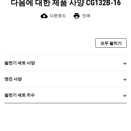
다음에 대한 제품 사양 CG132B-16
cloud_download
print
다운로드
인쇄
모두 펼치기
발전기 세트 사양
엔진 사양
발전기 세트 치수