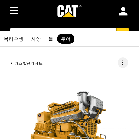
person
SEARCH
search
복리후생
사양
툴
투어
more_vert
가스 발전기 세트