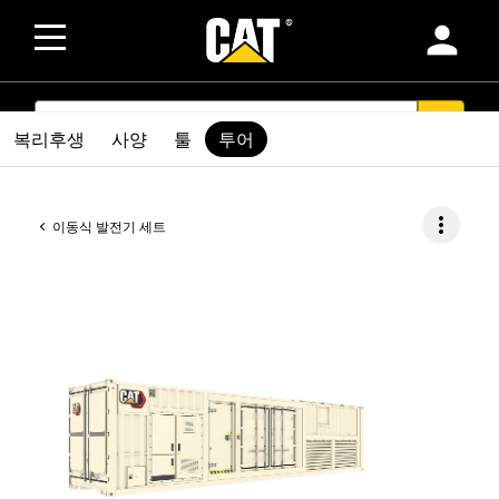
person
SEARCH
search
복리후생
사양
툴
투어
more_vert
이동식 발전기 세트