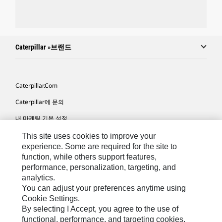
Caterpillar »브랜드
Caterpillar.com
Caterpillar에 문의
내 마케팅 기본 설정
사이트 맵
This site uses cookies to improve your
experience. Some are required for the site to
Cookie Settings
function, while others support features,
performance, personalization, targeting, and
법적 고지
analytics.
개인정보취급방침
You can adjust your preferences anytime using
Cookie Settings.
위치정보 이용약관
By selecting I Accept, you agree to the use of
functional, performance, and targeting cookies.