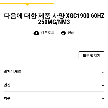
다음에 대한 제품 사양 XGC1900 60HZ
250MG/NM3
cloud_download
print
다운로드
인쇄
모두 펼치기
발전기 세트
엔진
치수