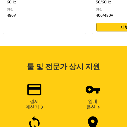
60Hz
50/60Hz
전압
전압
480V
400/480V
세부
툴 및 전문가 상시 지원
결제
임대
계산기
옵션