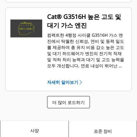
Cat® G3516H 높은 고도 및
대기 가스 엔진
컴팩트한 4행정 사이클 G3516H 가스 엔
진에서 탁월한 신뢰성, 연비 및 동력 밀도
를 제공하여 총 유지 비용 감소 높은 고도
및 대기 하드웨어가 엔진의 전기적 적재
및 적하 처리 능력과 대기 및 고도 능력을
모두 개선합니다. 연료 내성이 뛰어난 하
드웨어가 습도 내성을 개선하고 MN 연료
사용량을 줄임 24.10-93.95 MJ/Nm3(615-
자세히 알아보기
2,386btu/ft3) 건식 파이프라인 천연 가스
로 작동 아일랜드 모드 기능으로 엔진의
전기적 적재 및 적하 처리 능력 향상
더 많이 로드하기
사양
표준 장비