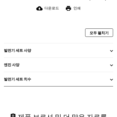
cloud_download
print
다운로드
인쇄
모두 펼치기
발전기 세트 사양
엔진 사양
발전기 세트 치수
assignment