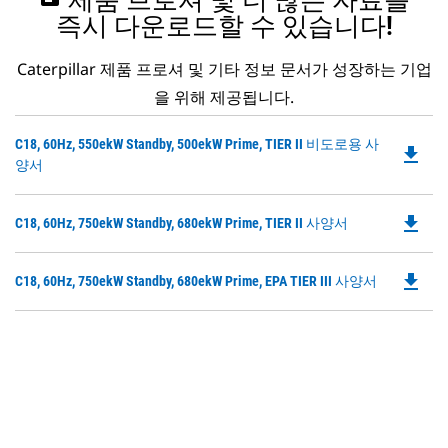
제품 브로셔 및 더 많은 자료를
즉시 다운로드할 수 있습니다!
Caterpillar 제품 프로셔 및 기타 정보 문서가 성장하는 기업
을 위해 제공됩니다.
Do
C18, 60Hz, 550ekW Standby, 500ekW Prime, TIER II 비도로용 사
file_download
P
양서
O
in
file_download
Do
C18, 60Hz, 750ekW Standby, 680ekW Prime, TIER II 사양서
a
P
N
O
Ta
file_download
Do
C18, 60Hz, 750ekW Standby, 680ekW Prime, EPA TIER III 사양서
in
P
a
O
N
in
Ta
a
N
Ta