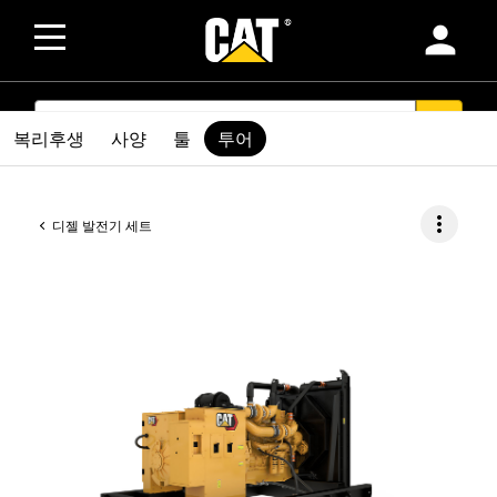
person
SEARCH
search
복리후생
사양
툴
투어
more_vert
디젤 발전기 세트