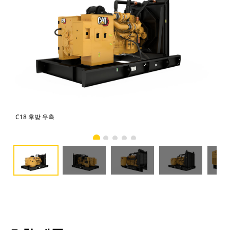
C18 후방 우측
C1