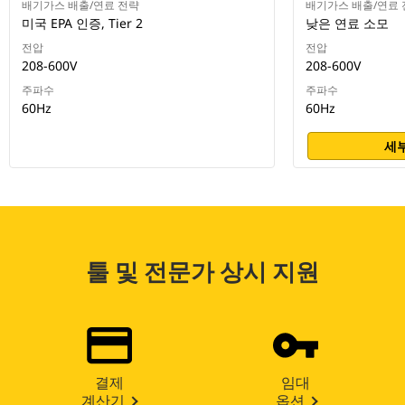
배기가스 배출/연료 전략
배기가스 배출/연료 
미국 EPA 인증, Tier 2
낮은 연료 소모
전압
전압
208-600V
208-600V
주파수
주파수
60Hz
60Hz
세부
툴 및 전문가 상시 지원
결제
임대
계산기
옵션