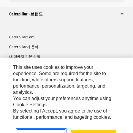
Caterpillar »브랜드
Caterpillar.com
Caterpillar에 문의
내 마케팅 기본 설정
사이트 맵
This site uses cookies to improve your
experience. Some are required for the site to
Cookie Settings
function, while others support features,
performance, personalization, targeting, and
법적 고지
analytics.
개인정보취급방침
You can adjust your preferences anytime using
Cookie Settings.
위치정보 이용약관
By selecting I Accept, you agree to the use of
functional, performance, and targeting cookies.
KR - Korean
© 2026 Caterpillar. 판권 소유