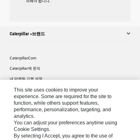
의해야 합니다.
Caterpillar »브랜드
Caterpillar.com
Caterpillar에 문의
내 마케팅 기본 설정
사이트 맵
This site uses cookies to improve your
experience. Some are required for the site to
Cookie Settings
function, while others support features,
performance, personalization, targeting, and
법적 고지
analytics.
개인정보취급방침
You can adjust your preferences anytime using
Cookie Settings.
위치정보 이용약관
By selecting I Accept, you agree to the use of