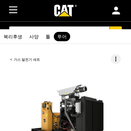
person
SEARCH
search
복리후생
사양
툴
투어
more_vert
가스 발전기 세트