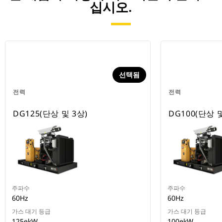
십시오.
선택됨
전력
전력
DG125(단상 및 3상)
DG100(단상 및
주파수
주파수
60Hz
60Hz
가스 대기 등급
가스 대기 등급
125ekW
100ekW