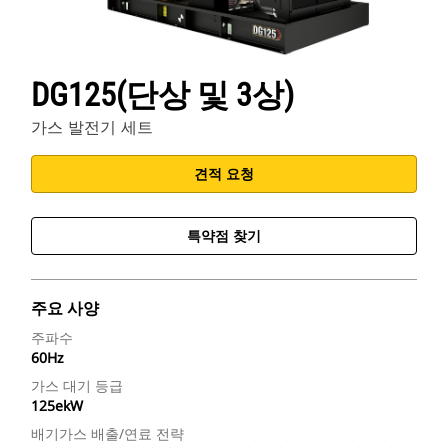
DG125(단상 및 3상)
가스 발전기 세트
견적 요청
특약점 찾기
주요 사양
주파수
60Hz
가스 대기 등급
125ekW
배기가스 배출/연료 전략