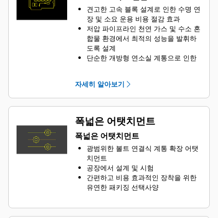
견고한 고속 블록 설계로 인한 수명 연
장 및 소요 운용 비용 절감 효과
저압 파이프라인 천연 가스 및 수소 혼
합물 환경에서 최적의 성능을 발휘하
도록 설계
단순한 개방형 연소실 계통으로 인한
뛰어난 안정성 및 연료 유연성
첨단 기술이 적용된 점화 계통과 공기/
자세히 알아보기
연료 비율 제어 기능으로 배기가스 배
출 저감 및 엔진 효율 향상
하나의 전자 제어 모듈에서 점화, 조
절, 공기/연료 속도 제어 및 엔진 보호
폭넓은 어탯치먼트
등 모든 엔진 기능을 처리합니다.
폭넓은 어탯치먼트
광범위한 볼트 연결식 계통 확장 어탯
치먼트
공장에서 설계 및 시험
간편하고 비용 효과적인 장착을 위한
유연한 패키징 선택사양