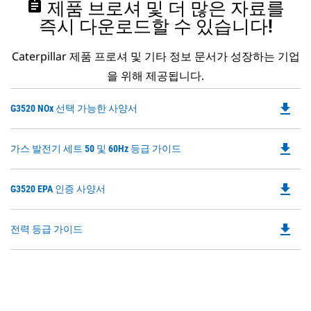
assignment
제품 브로셔 및 더 많은 자료를
즉시 다운로드할 수 있습니다!
Caterpillar 제품 프로셔 및 기타 정보 문서가 성장하는 기업
을 위해 제공됩니다.
file_download
Do
G3520 NOx 선택 가능한 사양서
P
O
file_download
Do
가스 발전기 세트 50 및 60Hz 등급 가이드
in
P
a
O
N
file_download
Do
G3520 EPA 인증 사양서
in
Ta
P
a
O
N
file_download
Do
전력 등급 가이드
in
Ta
P
a
O
N
in
Ta
a
N