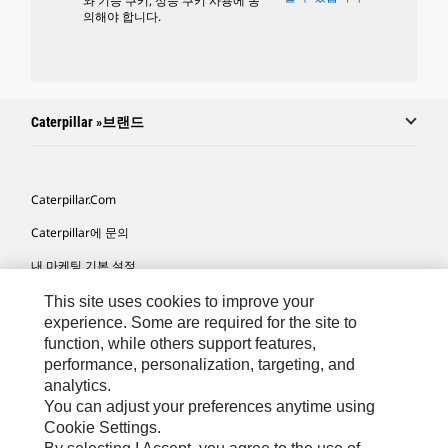
와 기능 쿠키, 성능 쿠키 사용에 동
의해야 합니다.
Caterpillar »브랜드
Caterpillar.com
Caterpillar에 문의
내 마케팅 기본 설정
사이트 맵
This site uses cookies to improve your
experience. Some are required for the site to
Cookie Settings
function, while others support features,
performance, personalization, targeting, and
법적 고지
analytics.
개인정보취급방침
You can adjust your preferences anytime using
Cookie Settings.
위치정보 이용약관