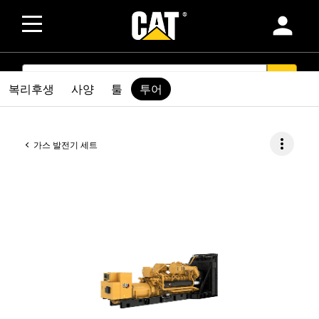
person
SEARCH
search
복리후생
사양
툴
투어
more_vert
가스 발전기 세트