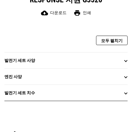
cloud_download
print
다운로드
인쇄
모두 펼치기
발전기 세트 사양
엔진 사양
발전기 세트 치수