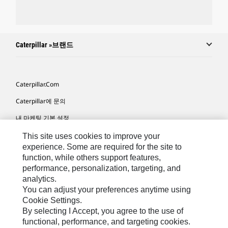
Caterpillar »브랜드
Caterpillar.com
Caterpillar에 문의
내 마케팅 기본 설정
사이트 맵
This site uses cookies to improve your
experience. Some are required for the site to
Cookie Settings
function, while others support features,
performance, personalization, targeting, and
법적 고지
analytics.
개인정보취급방침
You can adjust your preferences anytime using
Cookie Settings.
위치정보 이용약관
By selecting I Accept, you agree to the use of
functional, performance, and targeting cookies.