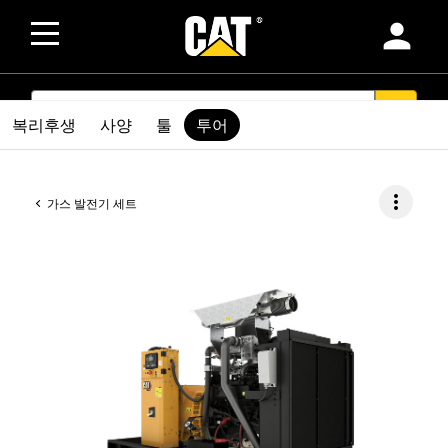
person
SEARCH
search
복리후생
사양
툴
투어
more_vert
가스 발전기 세트