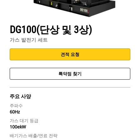
DG100(단상 및 3상)
가스 발전기 세트
견적 요청
특약점 찾기
주요 사양
주파수
60Hz
가스 대기 등급
100ekW
배기가스 배출/연료 전략