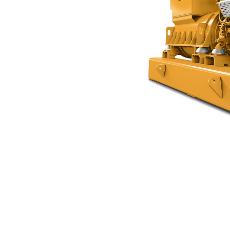
CG132B-12
복
모델 변경