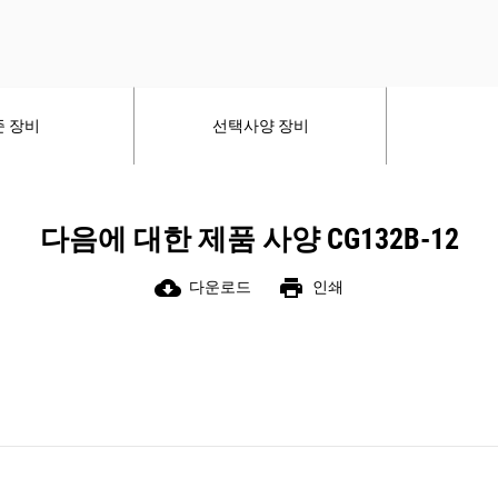
준 장비
선택사양 장비
다음에 대한 제품 사양 CG132B-12
cloud_download
print
다운로드
인쇄