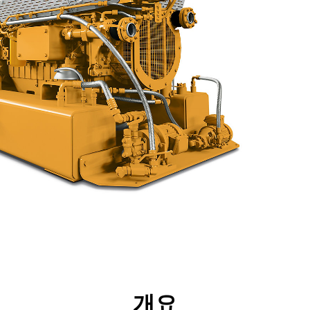
리후생
사양
툴
투어
개요