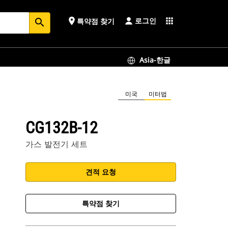
로그인
place
apps
특약점 찾기
search
Asia-한글
미국
미터법
CG132B-12
가스 발전기 세트
견적 요청
특약점 찾기