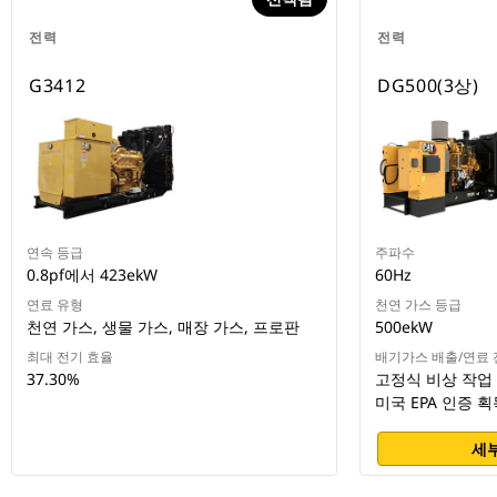
전력
전력
G3412
DG500(3상)
연속 등급
주파수
0.8pf에서 423ekW
60Hz
연료 유형
천연 가스 등급
천연 가스, 생물 가스, 매장 가스, 프로판
500ekW
최대 전기 효율
배기가스 배출/연료 
37.30%
고정식 비상 작업 
미국 EPA 인증 획
세부