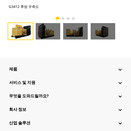
G3412 후방 우측도
G3
제품
서비스 및 지원
무엇을 도와드릴까요?
회사 정보
산업 솔루션