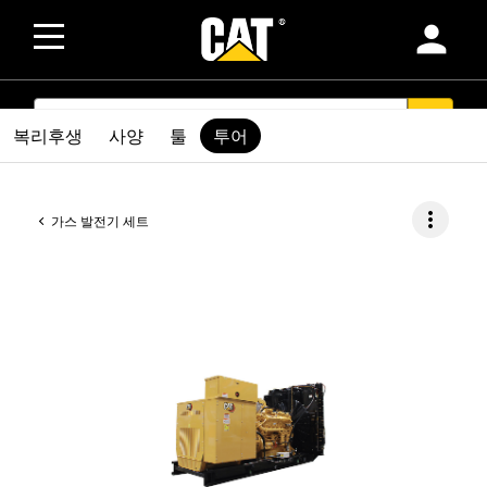
person
SEARCH
search
복리후생
사양
툴
투어
more_vert
가스 발전기 세트