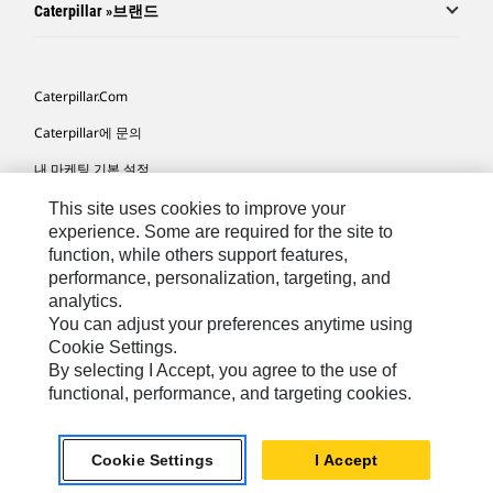
Caterpillar »브랜드
Caterpillar.com
Caterpillar에 문의
내 마케팅 기본 설정
사이트 맵
This site uses cookies to improve your
experience. Some are required for the site to
Cookie Settings
function, while others support features,
performance, personalization, targeting, and
법적 고지
analytics.
개인정보취급방침
You can adjust your preferences anytime using
Cookie Settings.
위치정보 이용약관
By selecting I Accept, you agree to the use of
functional, performance, and targeting cookies.
KR - Korean
© 2026 Caterpillar. 판권 소유
Cookie Settings
I Accept