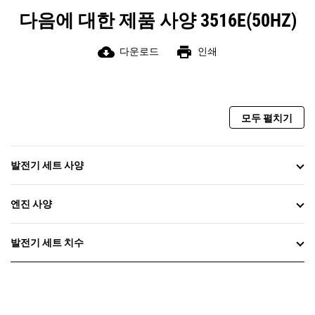
다음에 대한 제품 사양 3516E(50HZ)
cloud_download
print
다운로드
인쇄
모두 펼치기
발전기 세트 사양
엔진 사양
발전기 세트 치수