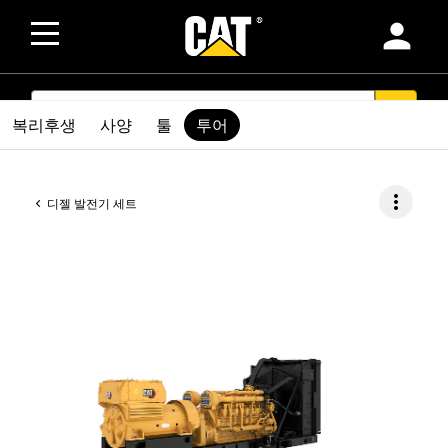
person
SEARCH
search
복리후생
사양
툴
투어
more_vert
디젤 발전기 세트