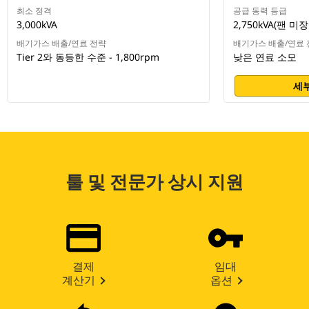
최소 정격
공급 동력 등급
3,000kVA
2,750kVA(팬 미장
배기가스 배출/연료 전략
배기가스 배출/연료 
Tier 2와 동등한 수준 - 1,800rpm
낮은 연료 소모
세부
툴 및 전문가 상시 지원
결제
임대
계산기
옵션