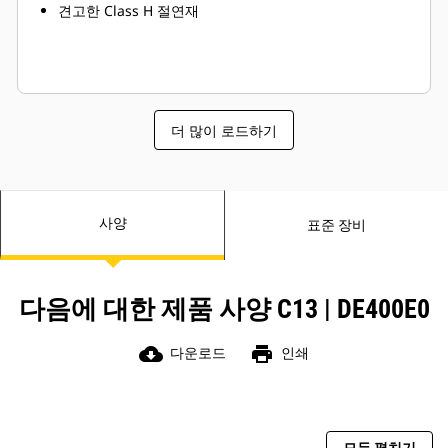
견고한 Class H 절연재
더 많이 로드하기
사양
표준 장비
다음에 대한 제품 사양 C13 | DE400E0
cloud_download
print
다운로드
인쇄