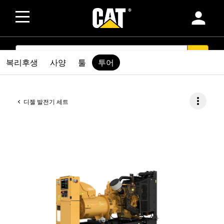
person
SEARCH
search
복리후생
사양
툴
투어
more_vert
디젤 발전기 세트