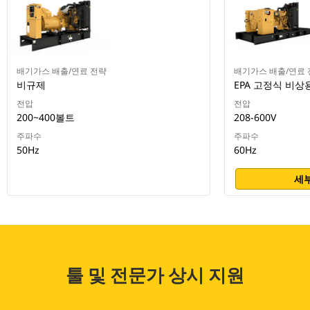
배기가스 배출/연료 전략
배기가스 배출/연료 
비규제
EPA 고정식 비상
전압
전압
200~400볼트
208-600V
주파수
주파수
50Hz
60Hz
세부
툴 및 전문가 상시 지원