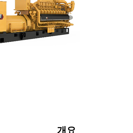
리후생
사양
툴
투어
개요