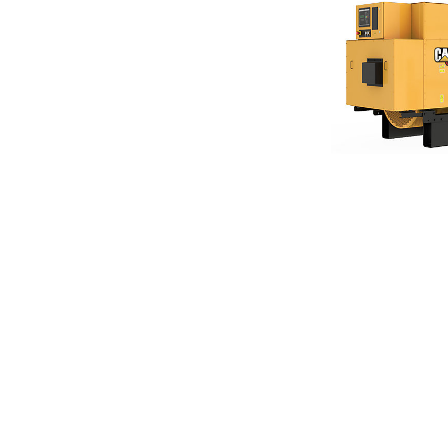
G3520C
복
모델 변경