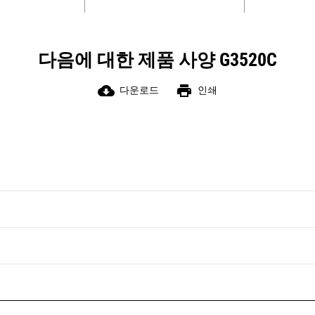
다음에 대한 제품 사양 G3520C
cloud_download
print
다운로드
인쇄