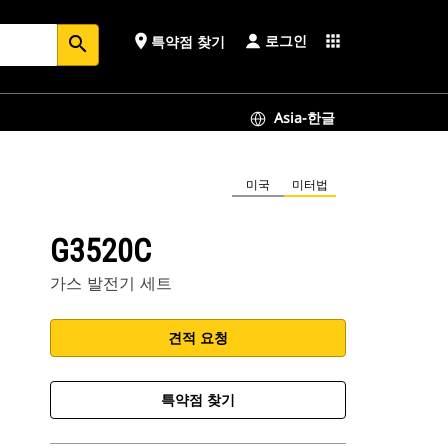
로그인
place
apps
특약점 찾기
search
Asia-한글
미국
미터법
G3520C
가스 발전기 세트
견적 요청
특약점 찾기