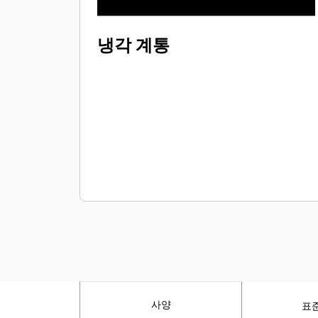
냉각 계통
사양
표