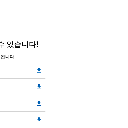
수 있습니다!
공됩니다.
file_download
Downloadable
PDF
Opens
file_download
Downloadable
in
PDF
a
Opens
New
file_download
Downloadable
in
Tab
PDF
a
Opens
New
file_download
Downloadable
in
Tab
PDF
a