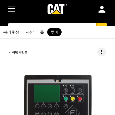
person
SEARCH
search
복리후생
사양
툴
투어
more_vert
어탯치먼트