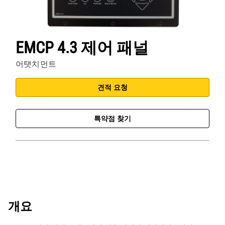
EMCP 4.3 제어 패널
어탯치먼트
견적 요청
특약점 찾기
개요