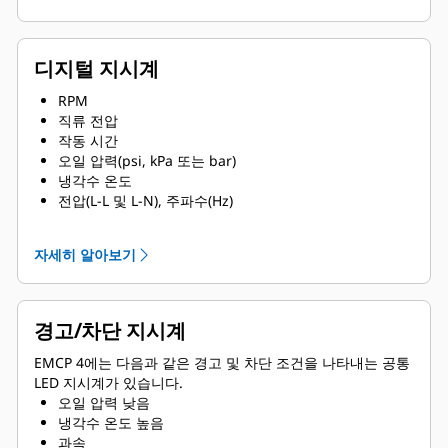
디지털 지시계
RPM
직류 전압
작동 시간
오일 압력(psi, kPa 또는 bar)
냉각수 온도
전압(L-L 및 L-N), 주파수(Hz)
전류(상별 및 평균)
ekW, kVA, kVAR, kW-hr, %kW, PF
자세히 알아보기
경고/차단 지시계
EMCP 4에는 다음과 같은 경고 및 차단 조건을 나타내는 공통
LED 지시계가 있습니다.
오일 압력 낮음
냉각수 온도 높음
과속