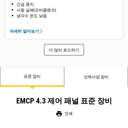
긴급 중지
시동 실패(오버클랜크)
냉각수 온도 낮음
냉각수 수준 부족
자세히 알아보기
더 많이 로드하기
표준 장비
선택사양 장비
EMCP 4.3 제어 패널 표준 장비
print
인쇄