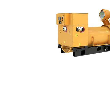
3516E(60Hz)
복
모델 변경