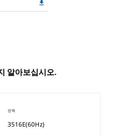
file_download
Downloadable
in
Tab
PDF
a
Opens
New
in
Tab
a
New
Tab
는지 알아보십시오.
전력
3516E(60Hz)