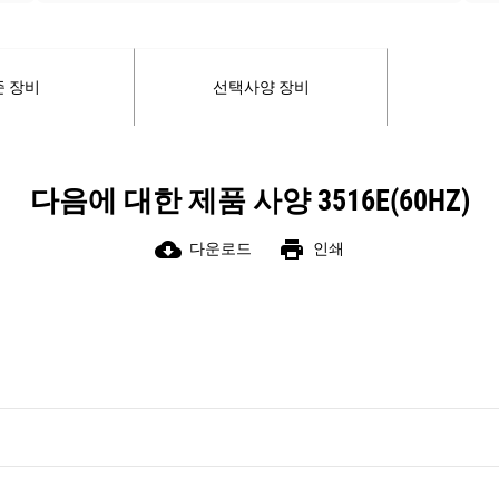
준 장비
선택사양 장비
다음에 대한 제품 사양 3516E(60HZ)
cloud_download
print
다운로드
인쇄