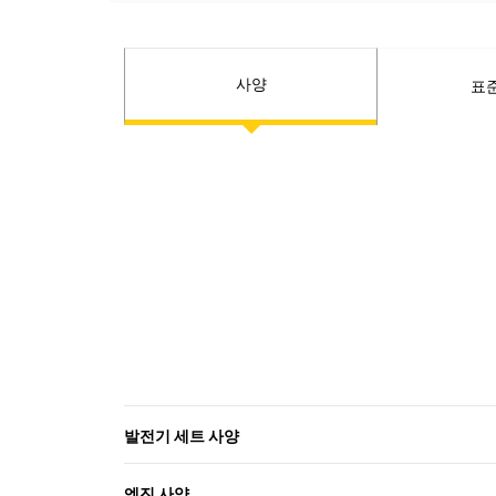
사양
표
발전기 세트 사양
엔진 사양