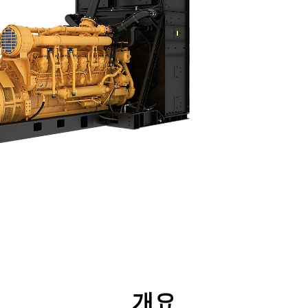
리후생
사양
툴
투어
개요