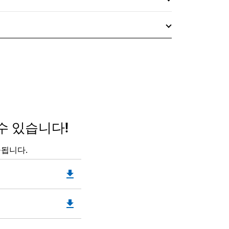
수 있습니다!
공됩니다.
file_download
Downloadable
PDF
Opens
file_download
Downloadable
in
PDF
a
Opens
New