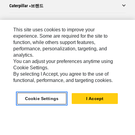
Caterpillar »브랜드
Caterpillar.com
This site uses cookies to improve your
experience. Some are required for the site to
Caterpillar에 문의
function, while others support features,
performance, personalization, targeting, and
내 마케팅 기본 설정
analytics.
사이트 맵
You can adjust your preferences anytime using
Cookie Settings.
Cookie Settings
By selecting I Accept, you agree to the use of
법적 고지
functional, performance, and targeting cookies.
개인정보취급방침
Cookie Settings
I Accept
위치정보 이용약관
KR - Korean
© 2026 Caterpillar. 판권 소유