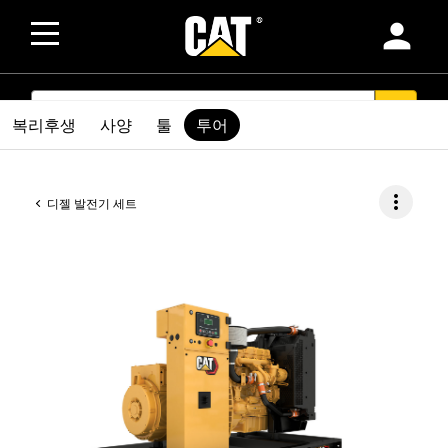
person
SEARCH
search
복리후생
사양
툴
투어
more_vert
디젤 발전기 세트