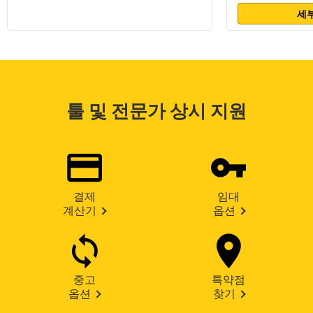
세부
툴 및 전문가 상시 지원
결제
임대
계산기
옵션
중고
특약점
옵션
찾기