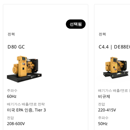
선택됨
전력
전력
D80 GC
C4.4 | DE88E
주파수
배기가스 배출/연료 
60Hz
비규제
배기가스 배출/연료 전략
전압
미국 EPA 인증, Tier 3
220-415V
전압
주파수
208-600V
50Hz