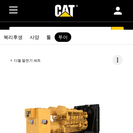
person
SEARCH
search
복리후생
사양
툴
투어
more_vert
디젤 발전기 세트