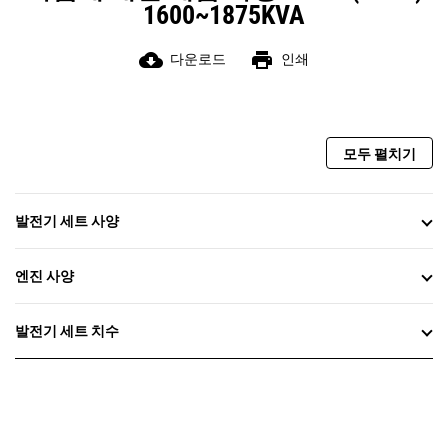
1600~1875KVA
cloud_download
print
다운로드
인쇄
모두 펼치기
발전기 세트 사양
엔진 사양
발전기 세트 치수