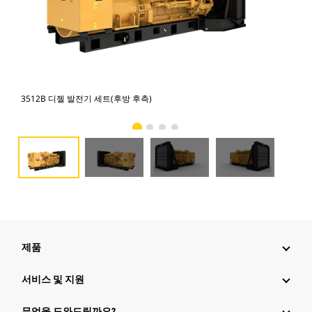
3512B 디젤 발전기 세트(후방 후측)
35
제품
서비스 및 지원
무엇을 도와드릴까요?