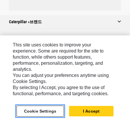
Caterpillar »브랜드
Caterpillar.com
This site uses cookies to improve your
experience. Some are required for the site to
Caterpillar에 문의
function, while others support features,
performance, personalization, targeting, and
내 마케팅 기본 설정
analytics.
사이트 맵
You can adjust your preferences anytime using
Cookie Settings.
Cookie Settings
By selecting I Accept, you agree to the use of
법적 고지
functional, performance, and targeting cookies.
개인정보취급방침
Cookie Settings
I Accept
위치정보 이용약관