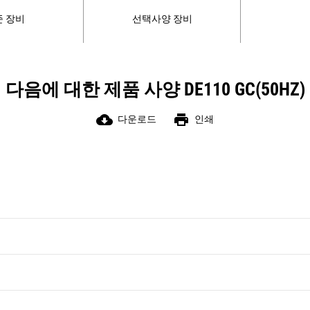
준 장비
선택사양 장비
다음에 대한 제품 사양 DE110 GC(50HZ)
cloud_download
print
다운로드
인쇄