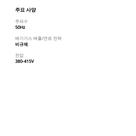
주요 사양
주파수
50Hz
배기가스 배출/연료 전략
비규제
전압
380-415V
특약점 찾기
견적 요청