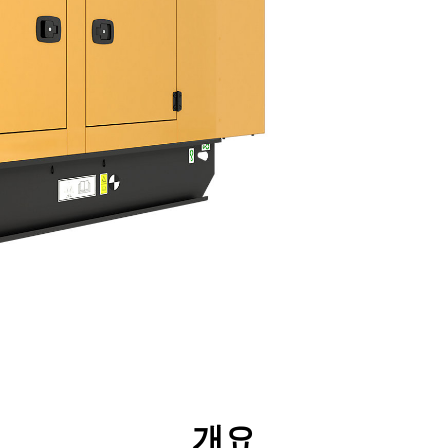
리후생
사양
툴
투어
개요