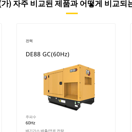
HZ)이(가) 자주 비교된 제품과 어떻게 비
전력
DE88 GC(60Hz)
주파수
60Hz
배기가스 배출/연료 전략