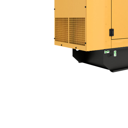
DE110 GC(50Hz)
복
모델 변경