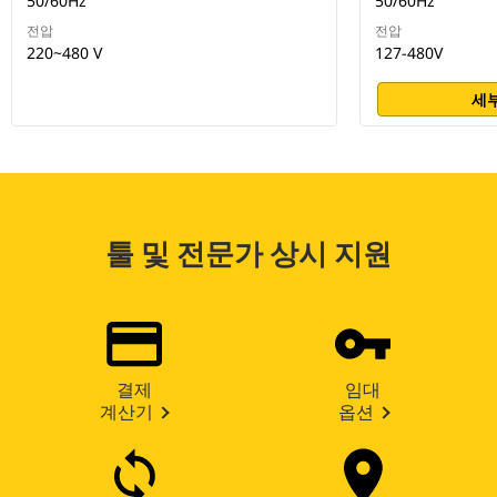
50/60Hz
50/60Hz
전압
전압
220~480 V
127-480V
세부
툴 및 전문가 상시 지원
결제
임대
계산기
옵션