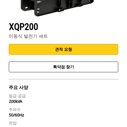
XQP200
이동식 발전기 세트
견적 요청
특약점 찾기
주요 사양
등급 공급
200kVA
주파수
50/60Hz
전압