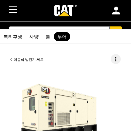
person
SEARCH
search
복리후생
사양
툴
투어
more_vert
이동식 발전기 세트