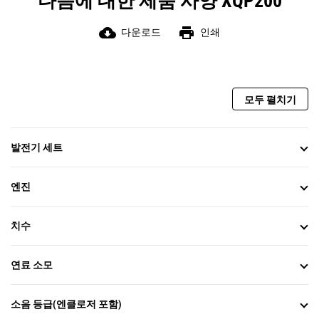
다음에 대한 제품 사양 XQP200
cloud_download
print
다운로드
인쇄
모두 펼치기
발전기 세트
엔진
치수
연료 소모
소음 등급(엔클로저 포함)