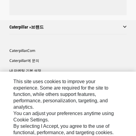
Caterpillar »브랜드
Caterpillar.com
Caterpillar에 문의
내 마케팅 기본 설정
사이트 맵
This site uses cookies to improve your
experience. Some are required for the site to
Cookie Settings
function, while others support features,
performance, personalization, targeting, and
법적 고지
analytics.
개인정보취급방침
You can adjust your preferences anytime using
Cookie Settings.
위치정보 이용약관
By selecting I Accept, you agree to the use of
functional, performance, and targeting cookies.