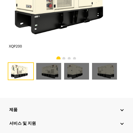
XQP200
XQP
제품
서비스 및 지원