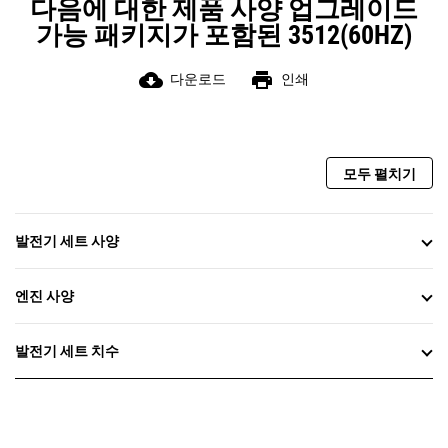
다음에 대한 제품 사양 업그레이드
가능 패키지가 포함된 3512(60HZ)
cloud_download
print
다운로드
인쇄
모두 펼치기
발전기 세트 사양
엔진 사양
발전기 세트 치수