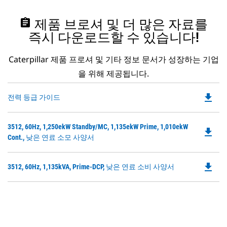
assignment
제품 브로셔 및 더 많은 자료를
즉시 다운로드할 수 있습니다!
Caterpillar 제품 프로셔 및 기타 정보 문서가 성장하는 기업
을 위해 제공됩니다.
file_download
Do
전력 등급 가이드
P
O
Do
3512, 60Hz, 1,250ekW Standby/MC, 1,135ekW Prime, 1,010ekW
in
file_download
P
Cont., 낮은 연료 소모 사양서
a
O
N
in
Ta
file_download
Do
3512, 60Hz, 1,135kVA, Prime-DCP, 낮은 연료 소비 사양서
a
P
N
O
Ta
in
a
N