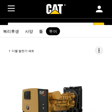
person
SEARCH
search
복리후생
사양
툴
투어
more_vert
디젤 발전기 세트