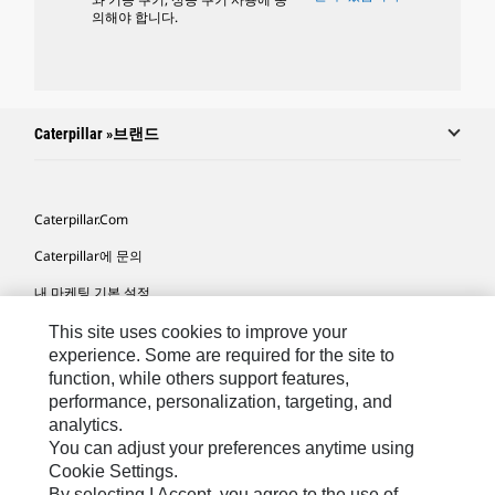
의해야 합니다.
Caterpillar »브랜드
Caterpillar.com
Caterpillar에 문의
내 마케팅 기본 설정
사이트 맵
This site uses cookies to improve your
experience. Some are required for the site to
Cookie Settings
function, while others support features,
performance, personalization, targeting, and
법적 고지
analytics.
개인정보취급방침
You can adjust your preferences anytime using
Cookie Settings.
위치정보 이용약관
By selecting I Accept, you agree to the use of