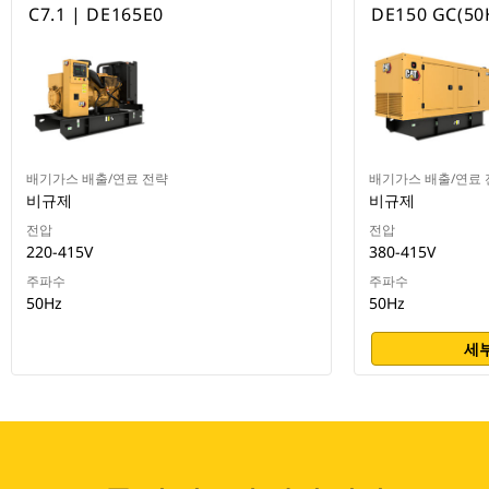
C7.1 | DE165E0
DE150 GC(50
배기가스 배출/연료 전략
배기가스 배출/연료 
비규제
비규제
전압
전압
220-415V
380-415V
주파수
주파수
50Hz
50Hz
세부