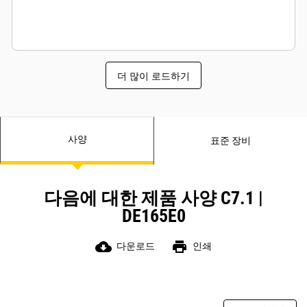
더 많이 로드하기
사양
표준 장비
다음에 대한 제품 사양 C7.1 |
DE165E0
cloud_download
print
다운로드
인쇄