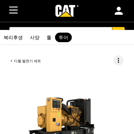
person
SEARCH
search
복리후생
사양
툴
투어
more_vert
디젤 발전기 세트