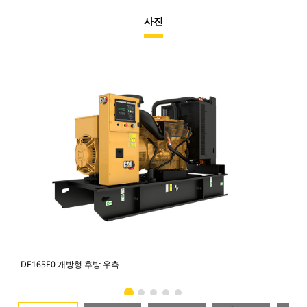
사진
DE165E0 개방형 후방 우측
DE