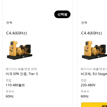
선택됨
전력
전력
C4.4(60Hz)
C4.4(60Hz)
배기가스 배출/연료 전략
배기가스 배출/연료 
미국 EPA 인증, Tier 3
비규제, EU Stage 
전압
전압
110-480볼트
220-480V
주파수
주파수
60Hz
60Hz
세부