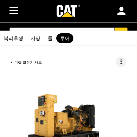
person
SEARCH
search
복리후생
사양
툴
투어
more_vert
디젤 발전기 세트