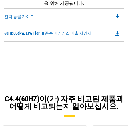
을 위해 제공됩니다.
file_download
Do
전력 등급 가이드
P
O
file_download
Do
60Hz 80ekW, EPA Tier III 준수 배기가스 배출 사양서
in
P
a
O
N
in
Ta
a
N
Ta
C4.4(60HZ)이(가) 자주 비교된 제품과
어떻게 비교되는지 알아보십시오.