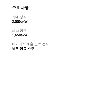
주요 사양
최대 정격
2,000ekW
최소 정격
1,650ekW
배기가스 배출/연료 전략
낮은 연료 소모
특약점 찾기
견적 요청