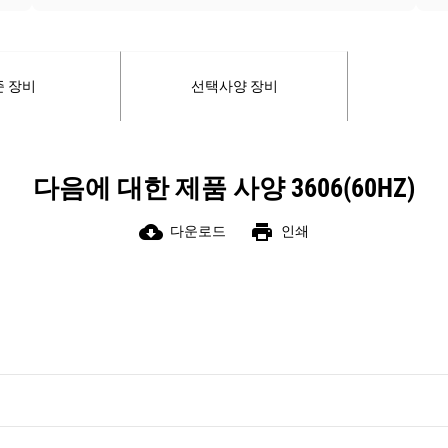
준 장비
선택사양 장비
다음에 대한 제품 사양 3606(60HZ)
cloud_download
print
다운로드
인쇄