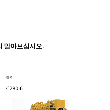
New
in
Tab
a
New
Tab
는지 알아보십시오.
전력
C280-6