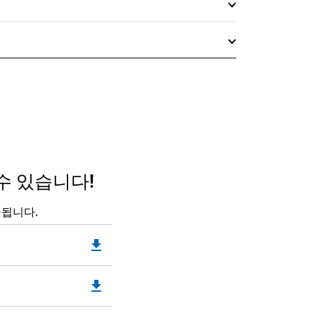
수 있습니다!
공됩니다.
file_download
Downloadable
PDF
Opens
file_download
Downloadable
in
PDF
a
Opens