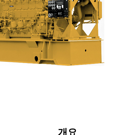
리후생
사양
툴
투어
개요