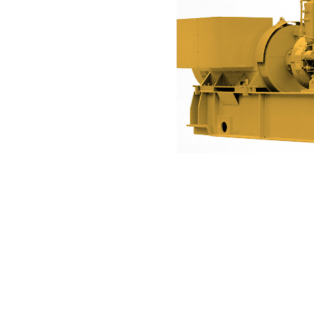
3606(60Hz)
복
모델 변경