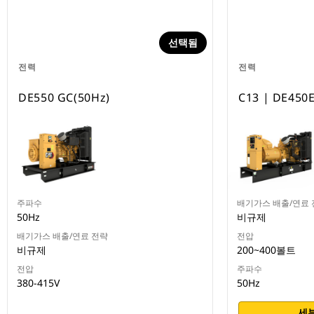
선택됨
전력
전력
DE550 GC(50Hz)
C13 | DE450
주파수
배기가스 배출/연료 
50Hz
비규제
배기가스 배출/연료 전략
전압
비규제
200~400볼트
전압
주파수
380-415V
50Hz
세부