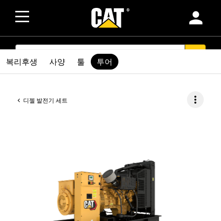
person
SEARCH
search
복리후생
사양
툴
투어
more_vert
디젤 발전기 세트