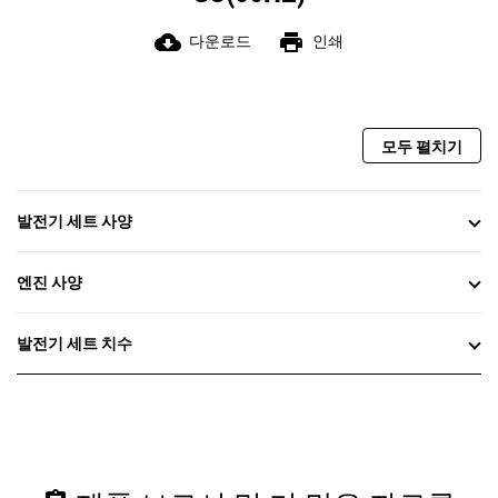
cloud_download
print
다운로드
인쇄
모두 펼치기
발전기 세트 사양
엔진 사양
발전기 세트 치수