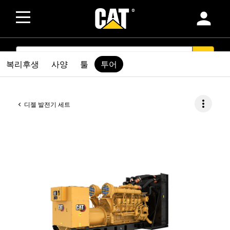
person
SEARCH
search
복리후생
사양
툴
투어
more_vert
디젤 발전기 세트