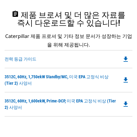
assignment
제품 브로셔 및 더 많은 자료를
즉시 다운로드할 수 있습니다!
Caterpillar 제품 프로셔 및 기타 정보 문서가 성장하는 기업
을 위해 제공됩니다.
file_download
Do
전력 등급 가이드
P
O
Do
3512C, 60Hz, 1,750ekW Standby/MC, 미국 EPA 고정식 비상
in
file_download
P
(Tier 2) 사양서
a
O
N
in
Ta
Do
3512C, 60Hz, 1,600ekW, Prime-DCP, 미국 EPA 고정식 비상 (Tier
a
file_download
P
2) 사양서
N
O
Ta
in
a
N