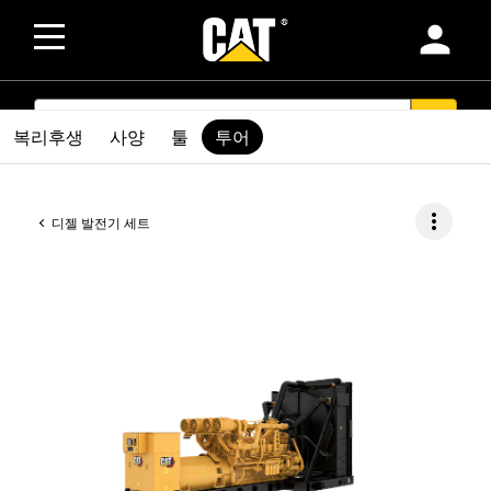
person
SEARCH
search
복리후생
사양
툴
투어
more_vert
디젤 발전기 세트