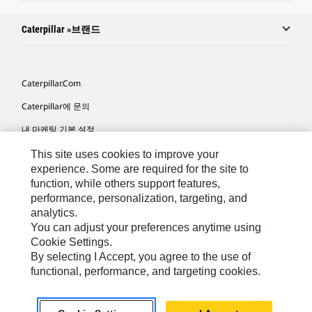
Caterpillar »브랜드
Caterpillar.com
Caterpillar에 문의
내 마케팅 기본 설정
사이트 맵
This site uses cookies to improve your
experience. Some are required for the site to
Cookie Settings
function, while others support features,
performance, personalization, targeting, and
법적 고지
analytics.
개인정보취급방침
You can adjust your preferences anytime using
Cookie Settings.
위치정보 이용약관
By selecting I Accept, you agree to the use of
functional, performance, and targeting cookies.
KR - Korean
© 2026 Caterpillar. 판권 소유