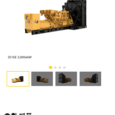
3516E 3,000ekW
351