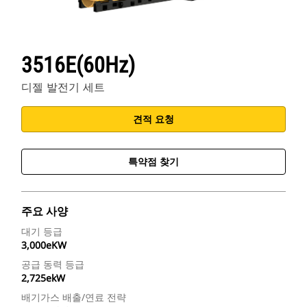
3516E(60Hz)
디젤 발전기 세트
견적 요청
특약점 찾기
주요 사양
대기 등급
3,000eKW
공급 동력 등급
2,725ekW
배기가스 배출/연료 전략