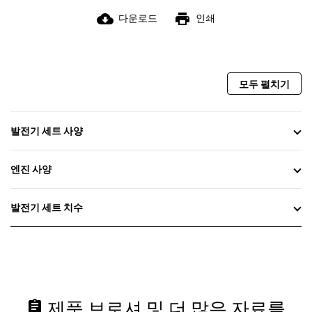
cloud_download
print
다운로드
인쇄
모두 펼치기
발전기 세트 사양
엔진 사양
발전기 세트 치수
assignment
제품 브로셔 및 더 많은 자료를