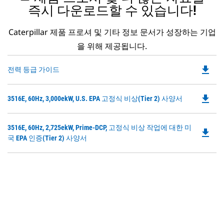
즉시 다운로드할 수 있습니다!
Caterpillar 제품 프로셔 및 기타 정보 문서가 성장하는 기업
을 위해 제공됩니다.
file_download
Do
전력 등급 가이드
P
O
file_download
Do
3516E, 60Hz, 3,000ekW, U.S. EPA 고정식 비상(Tier 2) 사양서
in
P
a
O
N
Do
3516E, 60Hz, 2,725ekW, Prime-DCP, 고정식 비상 작업에 대한 미
in
file_download
Ta
P
국 EPA 인증(Tier 2) 사양서
a
O
N
in
Ta
a
N
Ta