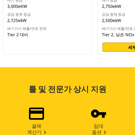
대기 등급
대기 등급
3,000eKW
2,750ekW
공급 동력 등급
공급 동력 등급
2,725ekW
2,500ekW
배기가스 배출/연료 전략
배기가스 배출/연료 
Tier 2 대비
Tier 2, 낮은 NOx
세부
툴 및 전문가 상시 지원
결제
임대
계산기
옵션