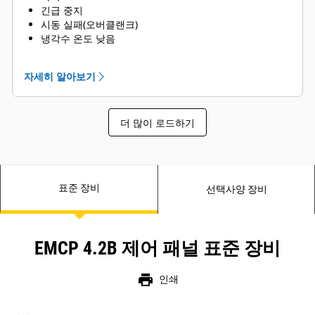
긴급 중지
시동 실패(오버클랜크)
냉각수 온도 낮음
냉각수 수준 부족
자세히 알아보기
더 많이 로드하기
표준 장비
선택사양 장비
EMCP 4.2B 제어 패널 표준 장비
print
인쇄