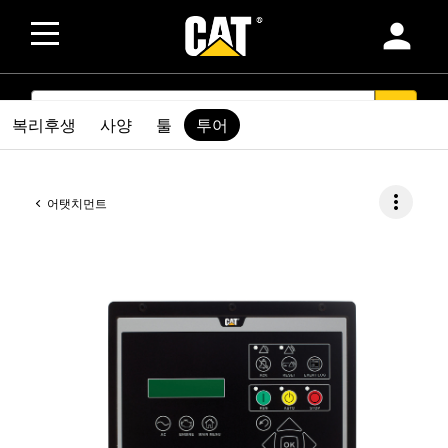
person
SEARCH
search
복리후생
사양
툴
투어
more_vert
어탯치먼트