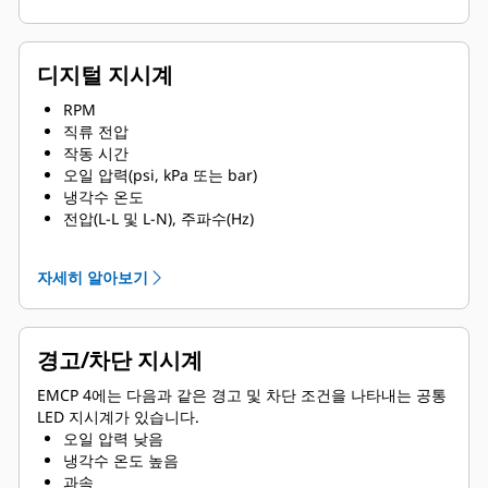
디지털 지시계
RPM
직류 전압
작동 시간
오일 압력(psi, kPa 또는 bar)
냉각수 온도
전압(L-L 및 L-N), 주파수(Hz)
전류(상별 및 평균)
ekW, kVA, kVAR, kW-hr, %kW, PF
자세히 알아보기
경고/차단 지시계
EMCP 4에는 다음과 같은 경고 및 차단 조건을 나타내는 공통
LED 지시계가 있습니다.
오일 압력 낮음
냉각수 온도 높음
과속