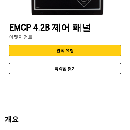
EMCP 4.2B 제어 패널
어탯치먼트
견적 요청
특약점 찾기
개요