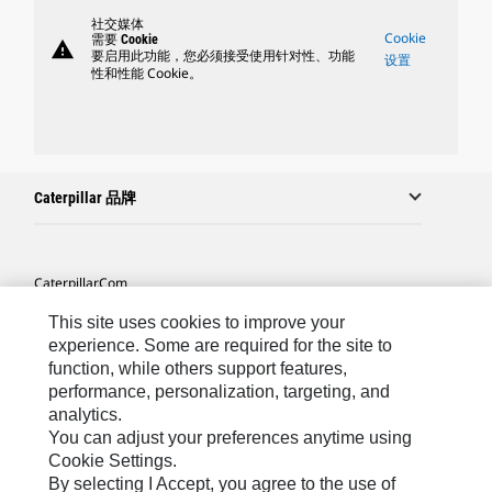
社交媒体
Cookie
需要 Cookie
warning
要启用此功能，您必须接受使用针对性、功能
设置
性和性能 Cookie。
Caterpillar 品牌
Caterpillar.com
联系 Caterpillar
This site uses cookies to improve your
experience. Some are required for the site to
站点地图
function, while others support features,
performance, personalization, targeting, and
Cookie Settings
analytics.
法律
You can adjust your preferences anytime using
Cookie Settings.
隐私
By selecting I Accept, you agree to the use of