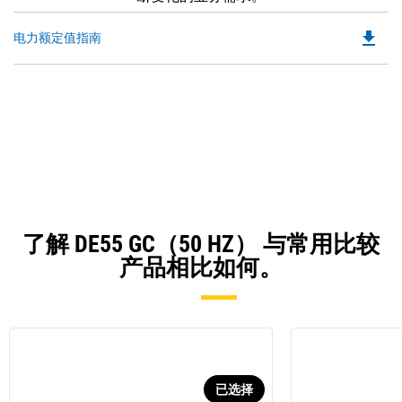
file_download
Do
电力额定值指南
P
O
in
a
N
Ta
了解 DE55 GC（50 HZ） 与常用比较
产品相比如何。
已选择