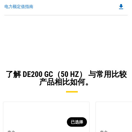
file_download
Do
电力额定值指南
P
O
in
a
N
Ta
了解 DE200 GC（50 HZ） 与常用比较
产品相比如何。
已选择