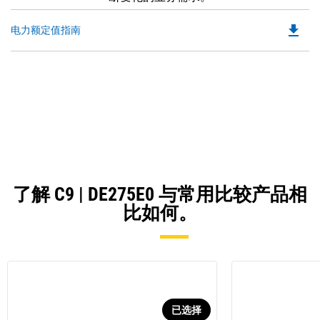
file_download
Do
电力额定值指南
P
O
in
a
N
Ta
了解 C9 | DE275E0 与常用比较产品相
比如何。
已选择