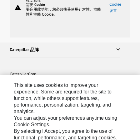
社交媒体
Cookie
需要 Cookie
warning
要启用此功能，您必须接受使用针对性、功能
设置
性和性能 Cookie。
Caterpillar 品牌
Caterpillar.com
联系 Caterpillar
This site uses cookies to improve your
experience. Some are required for the site to
站点地图
function, while others support features,
performance, personalization, targeting, and
Cookie Settings
analytics.
法律
You can adjust your preferences anytime using
Cookie Settings.
隐私
By selecting I Accept, you agree to the use of
functional, performance, and targeting cookies.