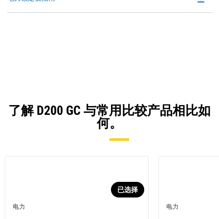
P
O
in
a
N
Ta
了解 D200 GC 与常用比较产品相比如
何。
已选择
电力
电力