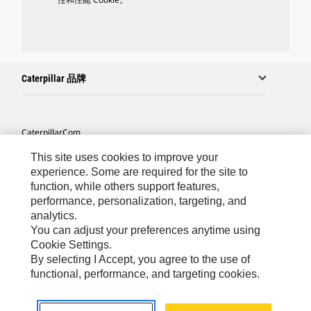
Caterpillar 品牌
Caterpillar.com
联系 Caterpillar
This site uses cookies to improve your
experience. Some are required for the site to
站点地图
function, while others support features,
performance, personalization, targeting, and
Cookie Settings
analytics.
法律
You can adjust your preferences anytime using
Cookie Settings.
隐私
By selecting I Accept, you agree to the use of
functional, performance, and targeting cookies.
Asia-Chinese
© 2026 Caterpillar. 保留所有权利.