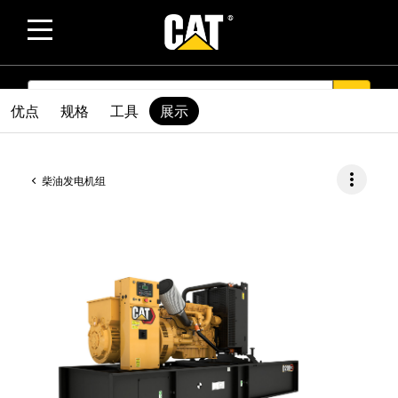
SEARCH
search
优点
规格
工具
展示
more_vert
柴油发电机组