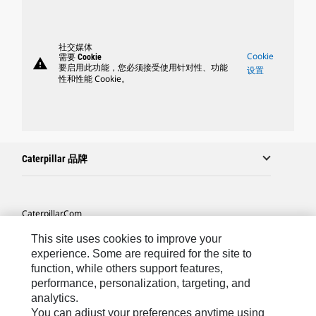
社交媒体
Cookie
需要 Cookie
warning
要启用此功能，您必须接受使用针对性、功能
设置
性和性能 Cookie。
Caterpillar 品牌
Caterpillar.com
联系 Caterpillar
This site uses cookies to improve your
experience. Some are required for the site to
站点地图
function, while others support features,
performance, personalization, targeting, and
Cookie Settings
analytics.
法律
You can adjust your preferences anytime using