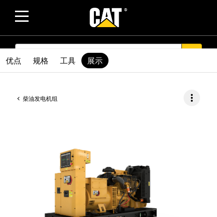
SEARCH
search
优点
规格
工具
展示
more_vert
柴油发电机组