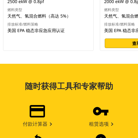
2500 ekW @ 0.8pf
2000 ekW @ 0.8
燃料类型
燃料类型
天然气、氢混合燃料（高达 5%）
天然气、氢混合燃
排放标准/燃料策略
排放标准/燃料策略
美国 EPA 稳态非应急应用认证
美国 EPA 稳态
查
随时获得工具和专家帮助
付款计算器
租赁选项