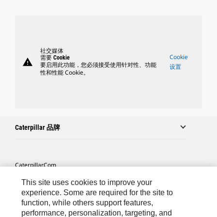
社交媒体
Cookie
需要 Cookie
warning
要启用此功能，您必须接受使用针对性、功能
设置
性和性能 Cookie。
Caterpillar 品牌
Caterpillar.com
联系 Caterpillar
This site uses cookies to improve your
experience. Some are required for the site to
站点地图
function, while others support features,
performance, personalization, targeting, and
Cookie Settings