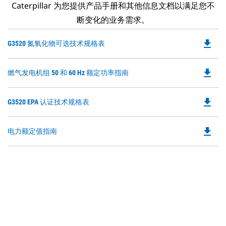
Caterpillar 为您提供产品手册和其他信息文档以满足您不
断变化的业务需求。
file_download
Do
G3520 氮氧化物可选技术规格表
P
O
file_download
Do
燃气发电机组 50 和 60 Hz 额定功率指南
in
P
a
O
N
file_download
Do
G3520 EPA 认证技术规格表
in
Ta
P
a
O
N
file_download
Do
电力额定值指南
in
Ta
P
a
O
N
in
Ta
a
N
Ta