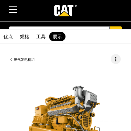
SEARCH
search
优点
规格
工具
展示
more_vert
燃气发电机组