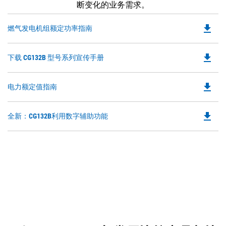
断变化的业务需求。
file_download
Do
燃气发电机组额定功率指南
P
O
file_download
Do
下载 CG132B 型号系列宣传手册
in
P
a
O
N
file_download
Do
电力额定值指南
in
Ta
P
a
O
N
file_download
Do
全新：CG132B利用数字辅助功能
in
Ta
P
a
O
N
in
Ta
a
N
Ta