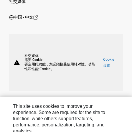
社交媒体
中国 ‧ 中文
社交媒体
Cookie
需要 Cookie
warning
要启用此功能，您必须接受使用针对性、功能
设置
性和性能 Cookie。
Caterpillar 品牌
This site uses cookies to improve your
experience. Some are required for the site to
function, while others support features,
performance, personalization, targeting, and
Caterpillar.com
analytics.