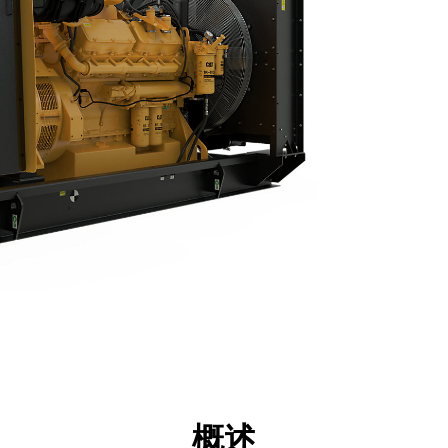
点
规格
工具
展示
概述