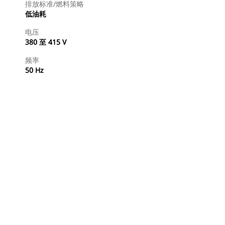
排放标准/燃料策略
低油耗
电压
380 至 415 V
频率
50 Hz
查找代理商