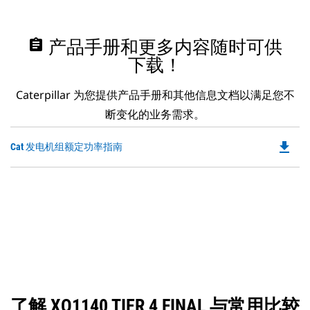
assignment
产品手册和更多内容随时可供
下载！
Caterpillar 为您提供产品手册和其他信息文档以满足您不
断变化的业务需求。
file_download
Do
Cat 发电机组额定功率指南
P
O
in
a
N
Ta
了解 XQ1140 TIER 4 FINAL 与常用比较