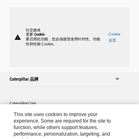
社交媒体
Cookie
需要 Cookie
warning
要启用此功能，您必须接受使用针对性、功能
设置
性和性能 Cookie。
Caterpillar 品牌
Caterpillar.com
联系 Caterpillar
This site uses cookies to improve your
experience. Some are required for the site to
站点地图
function, while others support features,
performance, personalization, targeting, and
Cookie Settings