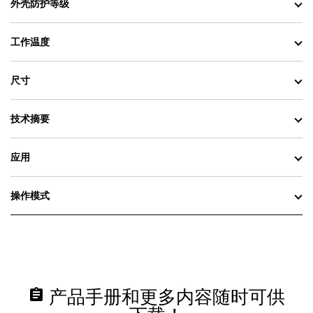
外壳防护等级
50°C 选件。
包括发电机控制器或 PLC 的选件。
EPD 白色粉末涂层，可自定义颜色。
工作温度
内部自动化常规测试。
铭牌。
Cat 保修。
尺寸
技术摘要
应用
操作模式
assignment
产品手册和更多内容随时可供