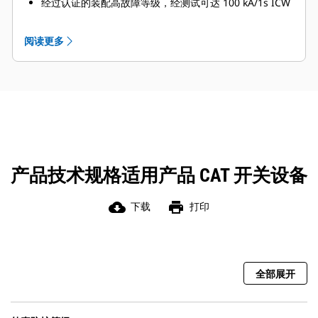
经过认证的装配高故障等级，经测试可达 100 kA/1s ICW
经过认证的标准温升测试。
设计验证符合 IEC 61439-2:2011 附录 D 中的要求
阅读更多
占地面积更小，与发电机包装设计相匹配。
创新的电缆路径管理。
模块化：
围绕 3 轴 150mm 模块进行构建。
框架可以使用 25mm 网格，从而实现完全灵活配置的系
统。
易于扩展和升级。
铜质 HDHC：
间距为 10mm 的标准 10mm 铜线，改善了散热。
产品技术规格适用产品 CAT 开关设备
不锈钢固定的母线支撑，减少了涡电流。
全镀锡选件。
断路器选件：
cloud_download
print
下载
打印
适合固定或抽出式断路器。
3 或 4 极选件。
手动或电动选件。
ACB 门选择选件。
外壳选件：o 可达 Form 4b 分割等级的选件。
全部展开
可配置用于顶部或底部接入。
用于单区的旋转吊环（4 点起吊）。
IP54 防护选件。